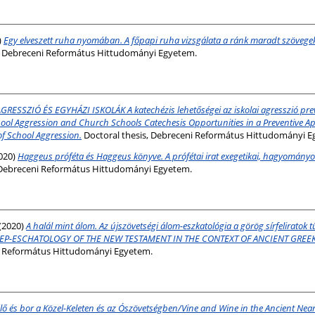
)
Egy elveszett ruha nyomában. A főpapi ruha vizsgálata a ránk maradt szövegek é
, Debreceni Református Hittudományi Egyetem.
GRESSZIÓ ÉS EGYHÁZI ISKOLÁK A katechézis lehetőségei az iskolai agresszió pre
hool Aggression and Church Schools Catechesis Opportunities in a Preventive A
f School Aggression.
Doctoral thesis, Debreceni Református Hittudományi E
020)
Haggeus próféta és Haggeus könyve. A prófétai irat exegetikai, hagyományoz
 Debreceni Református Hittudományi Egyetem.
(2020)
A halál mint álom. Az újszövetségi álom-eszkatológia a görög sírfelirato
EEP-ESCHATOLOGY OF THE NEW TESTAMENT IN THE CONTEXT OF ANCIENT GREEK
ni Református Hittudományi Egyetem.
lő és bor a Közel-Keleten és az Ószövetségben/Vine and Wine in the Ancient Near 