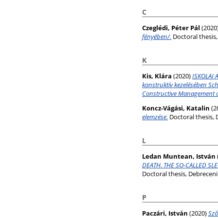
C
Czeglédi, Péter Pál
(2020
fényében/.
Doctoral thesis
K
Kis, Klára
(2020)
ISKOLAI A
konstruktív kezelésében Sc
Constructive Management o
Koncz-Vágási, Katalin
(2
elemzése.
Doctoral thesis,
L
Ledan Muntean, István
DEATH. THE SO-CALLED SL
Doctoral thesis, Debrece
P
Paczári, István
(2020)
Sző