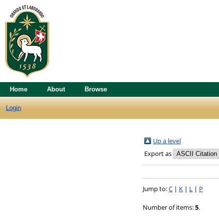
Home
About
Browse
Login
Up a level
Export as
Jump to:
C
|
K
|
L
|
P
Number of items:
5
.