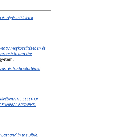
s régészeti leletek
ventív megközelítésében és
pproach to and the
gyetem.
ás- és tradíciótörténeti
k tükrében/THE SLEEP OF
 FUNERAL EPITAPHS.
East and in the Bible.