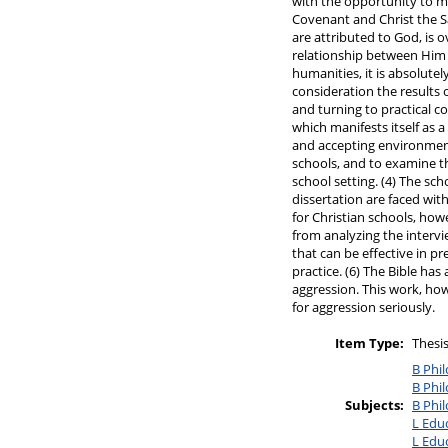
with the opportunity to m
Covenant and Christ the S
are attributed to God, is 
relationship between Him 
humanities, it is absolute
consideration the results o
and turning to practical c
which manifests itself as 
and accepting environment a
schools, and to examine the
school setting. (4) The sc
dissertation are faced wit
for Christian schools, howe
from analyzing the intervi
that can be effective in pr
practice. (6) The Bible has
aggression. This work, howe
for aggression seriously.
Item Type:
Thesis
B Phil
B Phil
Subjects:
B Phil
L Educ
L Educ