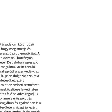
 a társadalom különböző
a, hogy megismerje és
gresszió problematikáját. A
övöldözések, botrányos
etei. De valóban agresszió
 maguknak az itt tanuló
al együtt a szenvedély, az
lik? Jelen dolgozat ezekre a
ldetésüket, ezért
t, mint az emberi természet
egközelítése felveti Isten
entés felé haladva ragadjuk
ép, amely erőszakot és
aragjában és irgalmában is a
rülete is vizsgálja, ezért
nek figyelembevétele annak