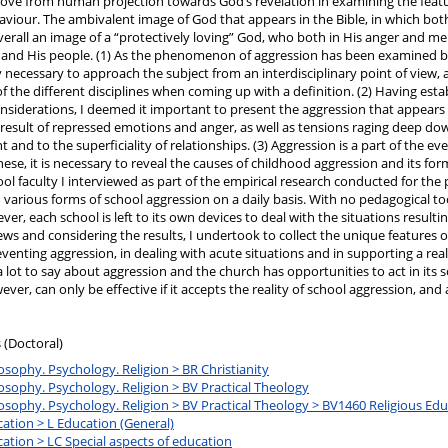
ove from human projection towards God’s revelation in examining the featu
aviour. The ambivalent image of God that appears in the Bible, in which bot
overall an image of a “protectively loving” God, who both in His anger and mer
and His people. (1) As the phenomenon of aggression has been examined by
ly necessary to approach the subject from an interdisciplinary point of view, 
f the different disciplines when coming up with a definition. (2) Having esta
onsiderations, I deemed it important to present the aggression that appears 
a result of repressed emotions and anger, as well as tensions raging deep down
nd to the superficiality of relationships. (3) Aggression is a part of the ev
se, it is necessary to reveal the causes of childhood aggression and its form
hool faculty I interviewed as part of the empirical research conducted for the
h various forms of school aggression on a daily basis. With no pedagogical to
ver, each school is left to its own devices to deal with the situations resulti
ews and considering the results, I undertook to collect the unique features 
eventing aggression, in dealing with acute situations and in supporting a real
 a lot to say about aggression and the church has opportunities to act in its 
ver, can only be effective if it accepts the reality of school aggression, and 
 (Doctoral)
osophy. Psychology. Religion > BR Christianity
osophy. Psychology. Religion > BV Practical Theology
osophy. Psychology. Religion > BV Practical Theology > BV1460 Religious Ed
ation > L Education (General)
ation > LC Special aspects of education