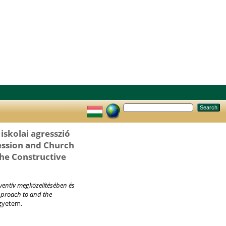
skolai agresszió
ession and Church
the Constructive
ventív megközelítésében és
pproach to and the
gyetem.