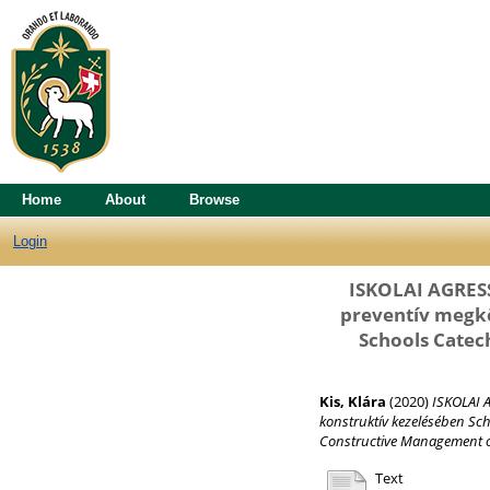
Home
About
Browse
Login
ISKOLAI AGRESS
preventív megkö
Schools Catec
Kis, Klára
(2020)
ISKOLAI A
konstruktív kezelésében Sc
Constructive Management o
Text