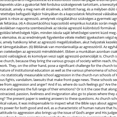
i alapvetés után a gyakorlat felé fordulva szükségesnek tartottam, a kereszt
atását, amely a meg nem élt érzelmek, a letiltott harag, és a mélyben dúló 
tetteljes befogadó légkör hiányában és a kapcsolatok felszínessé válásában
aink is része az agresszió, amelynek vizsgálatához szükséges a gyermeki agr
nak feltárása. (4) A disszertációhoz kapcsolódó empirikus kutatás során megk
iskolákban naponta szembesülnek az iskolai agresszió különböző formáival. 
oldási lehetőségek híján, minden iskola saját lehetőségei szerint küzd meg 
rjúk elemzése, és az eredmények figyelembe vétele mellett igyekeztem végül 
i, amely hatékony lehet az agresszió megelőzésében, akut helyzetek kezelésé
lat támogatásában. (6) Bibliának van mondanivalója az agresszióról. Az egy
ban cselekedjen az agresszió mérsékléséért. Ebben a munkában azonban csak
sszió valóságával, és komolyan veszi saját agresszió-potenciálját is. Church s
he church, because they bring the various groups of society within reach, th
work. They, on the other hand, pose a significant challenge for the church t
 nature of institutional education as well as the various phenomena of schoo
s no statistically measurable school aggression in the church-run schools of
us fights, vandalism, lawsuits that make front-page news. These schools se
free from aggression and anger? And if so, where do such feelings go? Are the
nce and express the full range of their emotions? Or is it the case that alon
stracized, passion, liveliness and invigoration also go to places where they 
ning? The present paper is seeking answers to these questions. As church scho
lical values, it was indispensable to inspect what the Bible says about aggre
 its power for both good and evil, as a characteristic of human nature that
l attitude to aggression also brings up the issue of God’s anger and His jud