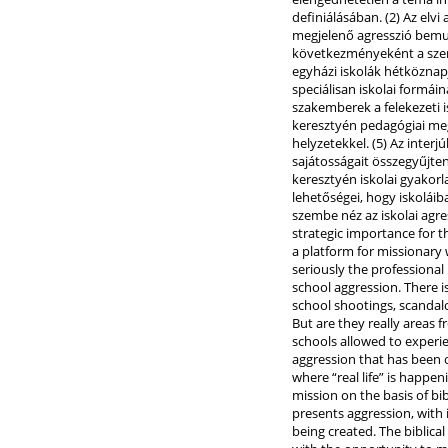
definiálásában. (2) Az elv
megjelenő agresszió bemut
következményeként a szere
egyházi iskolák hétköznapj
speciálisan iskolai formái
szakemberek a felekezeti 
keresztyén pedagógiai meg
helyzetekkel. (5) Az inte
sajátosságait összegyűjten
keresztyén iskolai gyakor
lehetőségei, hogy iskolái
szembe néz az iskolai agre
strategic importance for t
a platform for missionary 
seriously the professional
school aggression. There i
school shootings, scandalo
But are they really areas 
schools allowed to experie
aggression that has been o
where “real life” is happe
mission on the basis of bib
presents aggression, with
being created. The biblica