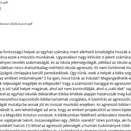
ch.pdf
)
-doctori-2020-4-arch.pdf
giai fontosságú helyek az egyház számára, mert elérhető közelségbe hozzák
tosítva ezzel a missziós munkának. Ugyanakkor nagy kihívást is jelent számár
yes nevelés szakmaiságát, és az iskola jelenségvilágát, például az iskolai a
lákban nincs statisztikailag mérhető iskolai agresszió. Itt nem történnek l
jságok címlapjára kerülő pereskedések. Úgy tűnik, ezek a helyek a béke szig
z említett intézmények? S ha igen, hová tűnik az indulat? Megengedhetik-e
teljességét megéljék és kifejezzék? Vagy a száműzött haraggal és agresszióv
 is ott talál helyet magának, ahol azt nem kontrollálják, ahol a „való élet” zaj
ivel az egyházi iskolák deklaráltan bibliai értékek alapján határozzák meg kü
resszióhoz kapcsolódó bibliai tartalmak vizsgálata, A Szentírás az agresszió
át mutatja be annak jót és rosszat munkáló erejében. Az agresszió bibliai m
dését is, ami lehetőséget ad arra, hogy az emberi projekciótól az isteni kijel
s a Megváltó Krisztus vonásait. A biblikumban fellelhető ambivalens istenk
n sajátjának tekint, összességében egy „féltőn szerető” Isten portréja, aki h
solatért harcol. (1) Mivel az agresszió jelenségét a humán tudományok több te
nterdiszciplináris megközelítése és a különböző tudományágak eredményei