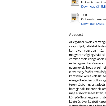
KisKlara-tézisfüzet-ar
Download (311kB
Text
KisKlara-disszertecio
Download (2MB)
Abstract
Az egyházi iskolák straté
csoportjait, felületet biz
komolyan vegye az intézmén
magyarországi egyházi isko
verekedések, rongálások, ú
és haragmentes övezetek a
gyermekek, hogy érzelmeik 
elevenség, és életrevalóság
kérésekre keres választ. M
elengedhetetlen volt az ag
teremtésben nyert adottság
haragjának, ítéleteinek kér
meg a szövetséges Isten, é
könyörületet egyaránt Iste
közte és övéi közötti kapc
elengedhetetlen a téma i