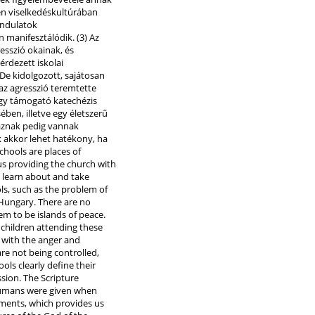
yén viselkedéskultúrában
indulatok
 manifesztálódik. (3) Az
esszió okainak, és
érdezett iskolai
De kidolgozott, sajátosan
az agresszió teremtette
egy támogató katechézis
ben, illetve egy életszerű
háznak pedig vannak
 akkor lehet hatékony, ha
chools are places of
us providing the church with
o learn about and take
ls, such as the problem of
 Hungary. There are no
em to be islands of peace.
 children attending these
g with the anger and
are not being controlled,
ols clearly define their
ssion. The Scripture
 humans were given when
gements, which provides us