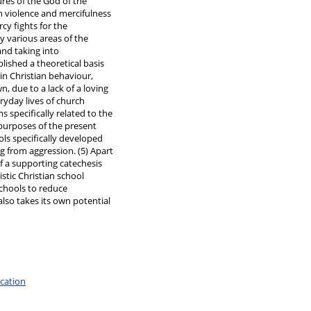
res of the God of the
h violence and mercifulness
cy fights for the
 various areas of the
and taking into
blished a theoretical basis
in Christian behaviour,
, due to a lack of a loving
eryday lives of church
s specifically related to the
 purposes of the present
ols specifically developed
ng from aggression. (5) Apart
of a supporting catechesis
istic Christian school
schools to reduce
also takes its own potential
ucation