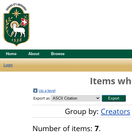
Home
About
Browse
Login
Items whe
Up a level
Export as
Group by:
Creators
Number of items:
7
.