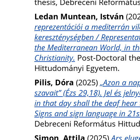
thesis, Debreceni Reformátu
Ledan Muntean, István
(20
reprezentációi a mediterrán vi
kereszténységben / Representat
the Mediterranean World, in t
Christianity.
Post-Doctoral the
Hittudományi Egyetem.
Pilis, Dóra
(2025)
„Azon a nap
szavait” (Ézs 29,18). Jel és jel
in that day shall the deaf hear
Signs and sign language in 21st
Debreceni Református Hittu
Simon, Attila
(2025)
Ars elug