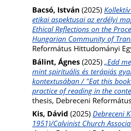
Bacsó, István
(2025)
Kollektí
etikai aspektusai az erdélyi m
Ethical Reflections on the Proc
Hungarian Community of Trans
Református Hittudományi Eg
Bálint, Ágnes
(2025)
„Edd meg
mint spirituális és terápiás gy
kontextusában / "Eat this book"
practice of reading in the conte
thesis, Debreceni Reformátu
Kis, Dávid
(2025)
Debreceni K
1951)/Calvinist Church Associa