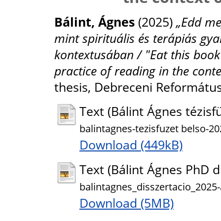
Bálint, Ágnes
(2025)
„Edd meg
mint spirituális és terápiás gy
kontextusában / "Eat this book"
practice of reading in the conte
thesis, Debreceni Reformátu
Text (Bálint Ágnes tézisf
balintagnes-tezisfuzet belso-2
Download (449kB)
Text (Bálint Ágnes PhD d
balintagnes_disszertacio_2025-
Download (5MB)