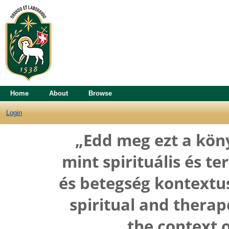
Home
About
Browse
Login
„Edd meg ezt a köny
mint spirituális és t
és betegség kontextus
spiritual and therap
the context o