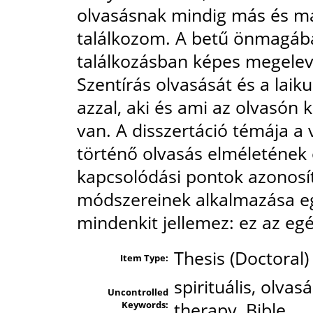
olvasásnak mindig más és má
találkozom. A betű önmagába
találkozásban képes megeleve
Szentírás olvasását és a laik
azzal, aki és ami az olvasón k
van. A disszertáció témája a 
történő olvasás elméletének 
kapcsolódási pontok azonosít
módszereinek alkalmazása e
mindenkit jellemez: ez az eg
Thesis (Doctoral)
Item Type:
spirituális, olvasá
Uncontrolled
Keywords:
therapy, Bible