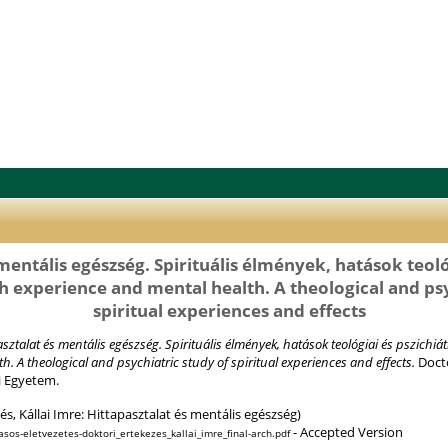
mentális egészség. Spirituális élmények, hatások teológ
ith experience and mental health. A theological and ps
spiritual experiences and effects
sztalat és mentális egészség. Spirituális élmények, hatások teológiai és pszichiátr
. A theological and psychiatric study of spiritual experiences and effects.
Docto
 Egyetem.
s, Kállai Imre: Hittapasztalat és mentális egészség)
- Accepted Version
asos-eletvezetes-doktori_ertekezes_kallai_imre_final-arch.pdf