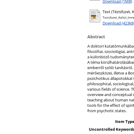
Download (1MB)
Text (Tézisfüzet, 
Tezisfuzet_Kallai_Imr
Download (423kB
Abstract
A doktori kutatómunkában a
filozófiai, szociológiai, 
a különböző tudományterül
A téma körülhatárolásában 
emberről szóló tanításról, 
mérőeszközei, illetve a Bo
pszichotikus állapotokkal 
philosophical, sociologica
various fields of science. 
overview and conceptual cla
teaching about human natu
tools for the effect of spi
from psychotic states.
Item Type
Uncontrolled Keywords