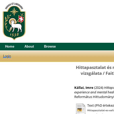
Home
About
Browse
Login
Hittapasztalat és 
vizsgálata / Fa
Kállai, Imre
(2024)
Hittapa
experience and mental health
Református Hittudományi
Text (PhD értekezé
Hittapasztalat-es-vall