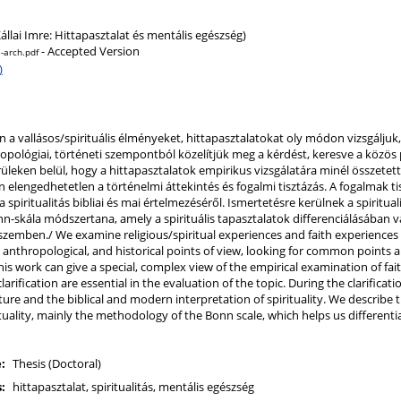
Kállai Imre: Hittapasztalat és mentális egészség)
- Accepted Version
e-arch.pdf
)
 vallásos/spirituális élményeket, hittapasztalatokat oly módon vizsgáljuk, 
antropológiai, történeti szempontból közelítjük meg a kérdést, keresve a közö
eken belül, hogy a hittapasztalatok empirikus vizsgálatára minél összetette
elengedhetetlen a történelmi áttekintés és fogalmi tisztázás. A fogalmak ti
a spiritualitás bibliai és mai értelmezéséről. Ismertetésre kerülnek a spiritu
nn-skála módszertana, amely a spirituális tapasztalatok differenciálásában 
szemben./ We examine religious/spiritual experiences and faith experiences 
l, anthropological, and historical points of view, looking for common points
This work can give a special, complex view of the empirical examination of fait
rification are essential in the evaluation of the topic. During the clarificati
re and the biblical and modern interpretation of spirituality. We describ
rituality, mainly the methodology of the Bonn scale, which helps us differenti
:
Thesis (Doctoral)
:
hittapasztalat, spiritualitás, mentális egészség