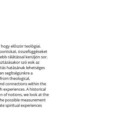
hogy először teológiai,
s pontokat, összefüggéseket
bb rálátással kerüljön sor.
sztázásakor szó esik az
alitás hatásának lehetséges
van segítségünkre a
from theological,
 and connections within the
h experiences. A historical
on of notions, we look at the
e the possible measurement
ate spiritual experiences