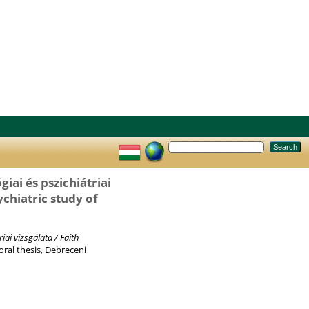
iai és pszichiátriai
ychiatric study of
iai vizsgálata / Faith
ral thesis, Debreceni