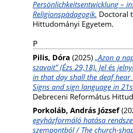
Persönlichkeitsentwicklung – i
Religionspädagogik.
Doctoral 
Hittudományi Egyetem.
P
Pilis, Dóra
(2025)
„Azon a nap
szavait” (Ézs 29,18). Jel és jel
in that day shall the deaf hear
Signs and sign language in 21st
Debreceni Református Hittu
Porkoláb, András József
(20
egyházformáló hatása rendszeres
szempontból / The church-shap