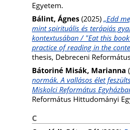
Egyetem.
Bálint, Ágnes
(2025)
„Edd meg
mint spirituális és terápiás gy
kontextusában / "Eat this book"
practice of reading in the conte
thesis, Debreceni Reformátu
Bátoriné Misák, Marianna
(
normák. A vallásos élet feszült
Miskolci Református Egyházba
Református Hittudományi Eg
C