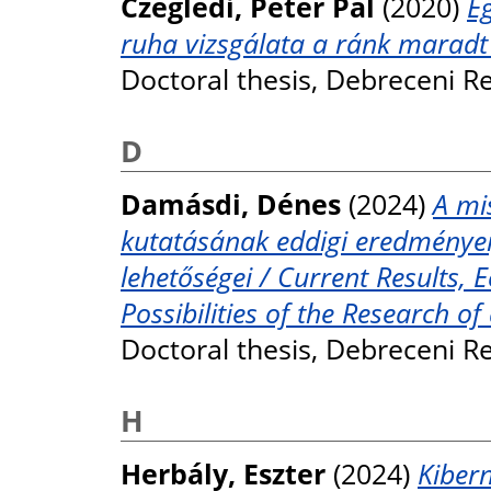
Czeglédi, Péter Pál
(2020)
E
ruha vizsgálata a ránk maradt 
Doctoral thesis, Debreceni 
D
Damásdi, Dénes
(2024)
A mis
kutatásának eddigi eredményei,
lehetőségei / Current Results, 
Possibilities of the Research o
Doctoral thesis, Debreceni 
H
Herbály, Eszter
(2024)
Kiber