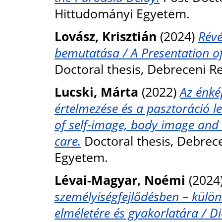
Hittudományi Egyetem.
Lovász, Krisztián
(2024)
Révé
bemutatása / A Presentation of
Doctoral thesis, Debreceni 
Lucski, Márta
(2022)
Az énkép
értelmezése és a pasztoráció le
of self-image, body image and e
care.
Doctoral thesis, Debrec
Egyetem.
Lévai-Magyar, Noémi
(2024
személyiségfejlődésben – külön
elméletére és gyakorlatára / Di