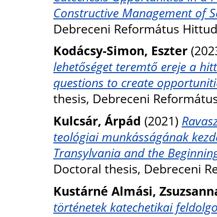
Constructive Management of S
Debreceni Református Hittu
Kodácsy-Simon, Eszter
(202
lehetőséget teremtő ereje a hit
questions to create opportuniti
thesis, Debreceni Reformátu
Kulcsár, Árpád
(2021)
Ravasz
teológiai munkásságának kezdet
Transylvania and the Beginning
Doctoral thesis, Debreceni 
Kustárné Almási, Zsuzsann
történetek katechetikai feldol