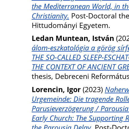
the Mediterranean World, in t
Christianity.
Post-Doctoral the
Hittudományi Egyetem.
Ledan Muntean, István
(20
álom-eszkatológia a görög sír
THE SO-CALLED SLEEP-ESCHA
THE CONTEXT OF ANCIENT GRE
thesis, Debreceni Reformátu
Lorencin, Igor
(2023)
Naherwa
Urgemeinde: Die tragende Rolle
Parusieverzögerung / Parousia 
Early Church: The Supporting Ro
the Parousia Delay.
Post-Docto