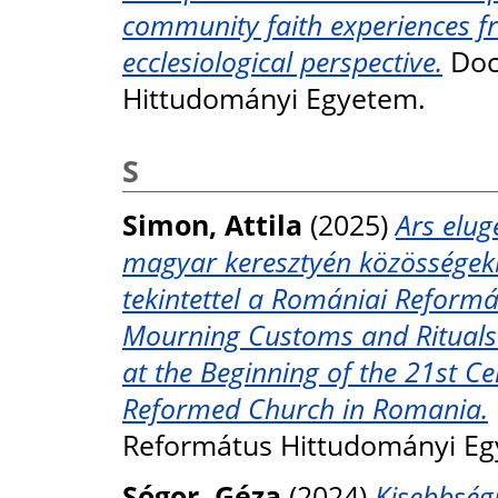
community faith experiences fr
ecclesiological perspective.
Doct
Hittudományi Egyetem.
S
Simon, Attila
(2025)
Ars elug
magyar keresztyén közösségekb
tekintettel a Romániai Reform
Mourning Customs and Rituals
at the Beginning of the 21st Ce
Reformed Church in Romania.
Református Hittudományi Eg
Sógor, Géza
(2024)
Kisebbségi