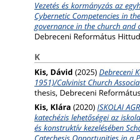
Vezetés és kormányzás az egyh
Cybernetic Competencies in th
governance in the church and 
Debreceni Református Hittu
K
Kis, Dávid
(2025)
Debreceni K
1951)/Calvinist Church Associa
thesis, Debreceni Reformátu
Kis, Klára
(2020)
ISKOLAI AGR
katechézis lehetőségei az iskol
és konstruktív kezelésében Sc
Catechesis Opportunities in a 