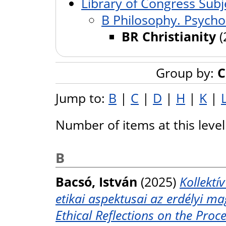
Library of Congress Subj
B Philosophy. Psychol
BR Christianity
(
Group by:
C
Jump to:
B
|
C
|
D
|
H
|
K
|
Number of items at this leve
B
Bacsó, István
(2025)
Kollektí
etikai aspektusai az erdélyi m
Ethical Reflections on the Proc