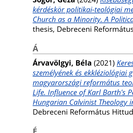
kérdéskör politikai-teológiai m
Church as a Minority. A Politic
thesis, Debreceni Reformátu
Á
Árvavölgyi, Béla
(2021)
Keres
személyének és ekkléziológiai 
magyarországi református teoló
Life. Influence of Karl Barth's 
Hungarian Calvinist Theology i
Debreceni Református Hittu
É