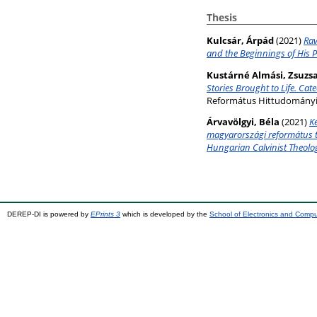
Thesis
Kulcsár, Árpád
(2021)
Rav
and the Beginnings of His P
Kustárné Almási, Zsuzs
Stories Brought to Life. Cat
Református Hittudományi
Árvavölgyi, Béla
(2021)
K
magyarországi református teo
Hungarian Calvinist Theolog
DEREP-DI is powered by
EPrints 3
which is developed by the
School of Electronics and Comp