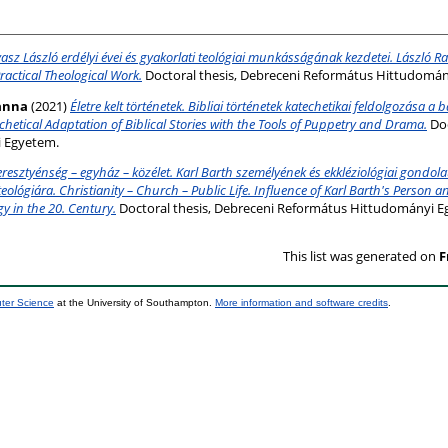
asz László erdélyi évei és gyakorlati teológiai munkásságának kezdetei. László Ra
ractical Theological Work.
Doctoral thesis, Debreceni Református Hittudomán
anna
(2021)
Életre kelt történetek. Bibliai történetek katechetikai feldolgozása a
echetical Adaptation of Biblical Stories with the Tools of Puppetry and Drama.
Doc
 Egyetem.
eresztyénség – egyház – közélet. Karl Barth személyének és ekkléziológiai gondol
lógiára. Christianity – Church – Public Life. Influence of Karl Barth's Person a
y in the 20. Century.
Doctoral thesis, Debreceni Református Hittudományi E
This list was generated on
F
uter Science
at the University of Southampton.
More information and software credits
.