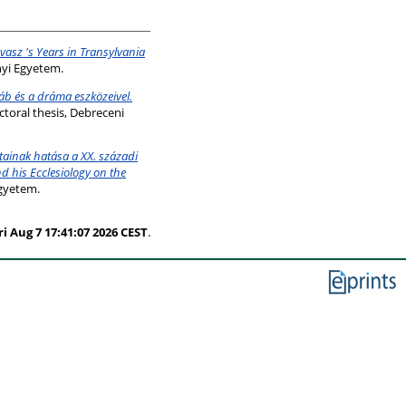
vasz 's Years in Transylvania
yi Egyetem.
 báb és a dráma eszközeivel.
toral thesis, Debreceni
atainak hatása a XX. századi
nd his Ecclesiology on the
gyetem.
ri Aug 7 17:41:07 2026 CEST
.