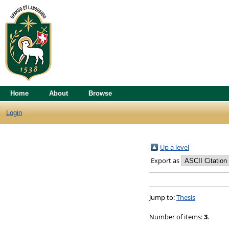
Home
About
Browse
Login
Up a level
Export as
Jump to:
Thesis
Number of items:
3
.