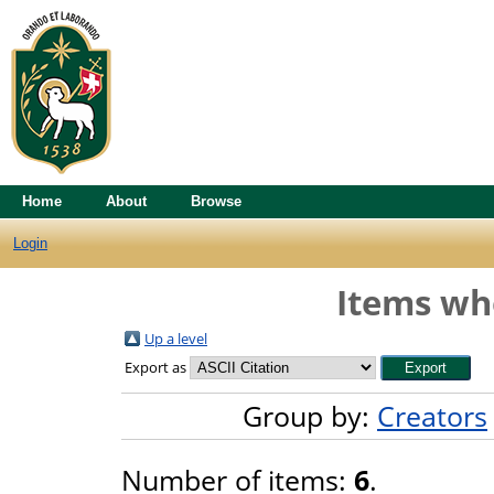
Home
About
Browse
Login
Items whe
Up a level
Export as
Group by:
Creators
Number of items:
6
.