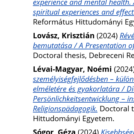
experience and mental health. 
spiritual experiences and effect
Református Hittudományi Eg
Lovász, Krisztián
(2024)
Révé
bemutatása / A Presentation of
Doctoral thesis, Debreceni 
Lévai-Magyar, Noémi
(2024
személyiségfejlődésben – külön
elméletére és gyakorlatára / Di
Persönlichkeitsentwicklung – i
Religionspädagogik.
Doctoral 
Hittudományi Egyetem.
Sógor, Géza
(2024)
Kisebbségi