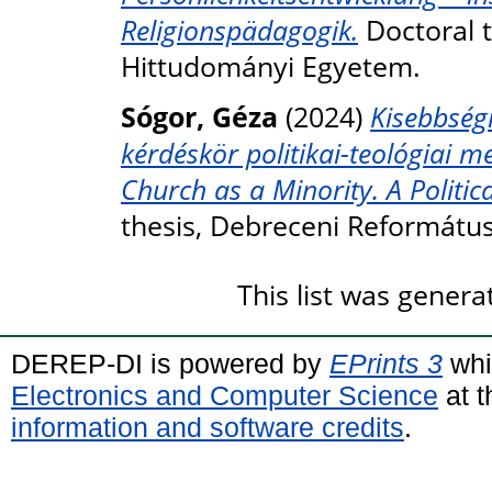
Religionspädagogik.
Doctoral 
Hittudományi Egyetem.
Sógor, Géza
(2024)
Kisebbségi
kérdéskör politikai-teológiai m
Church as a Minority. A Politic
thesis, Debreceni Reformátu
This list was gener
DEREP-DI is powered by
EPrints 3
whi
Electronics and Computer Science
at t
information and software credits
.