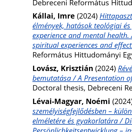
Debreceni Református Hittu
Kállai, Imre
(2024)
Hittapaszt
élmények, hatások teológiai és p
experience and mental health. 
spiritual experiences and effect
Református Hittudományi Eg
Lovász, Krisztián
(2024)
Révé
bemutatása / A Presentation of
Doctoral thesis, Debreceni 
Lévai-Magyar, Noémi
(2024
személyiségfejlődésben – külön
elméletére és gyakorlatára / Di
Persönlichkeitsentwicklung – i