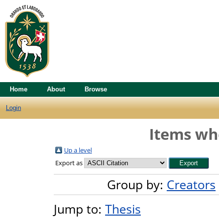
Home
About
Browse
Login
Items whe
Up a level
Export as
Group by:
Creators
Jump to:
Thesis