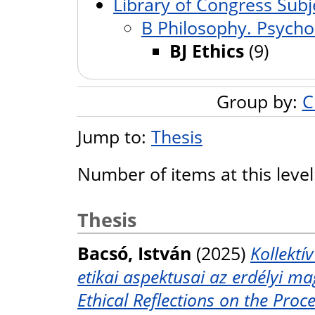
Library of Congress Subj
B Philosophy. Psychol
BJ Ethics
(9)
Group by:
C
Jump to:
Thesis
Number of items at this leve
Thesis
Bacsó, István
(2025)
Kollektí
etikai aspektusai az erdélyi m
Ethical Reflections on the Proc