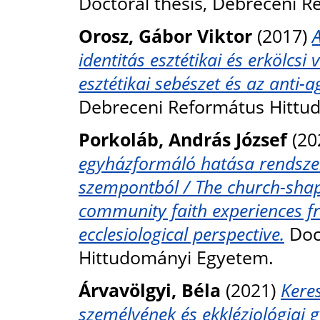
Doctoral thesis, Debreceni 
Orosz, Gábor Viktor
(2017)
identitás esztétikai és erkölc
esztétikai sebészet és az anti-
Debreceni Református Hittu
Porkoláb, András József
(20
egyházformáló hatása rendszeres
szempontból / The church-shap
community faith experiences fr
ecclesiological perspective.
Doct
Hittudományi Egyetem.
Árvavölgyi, Béla
(2021)
Keres
személyének és ekkléziológiai 